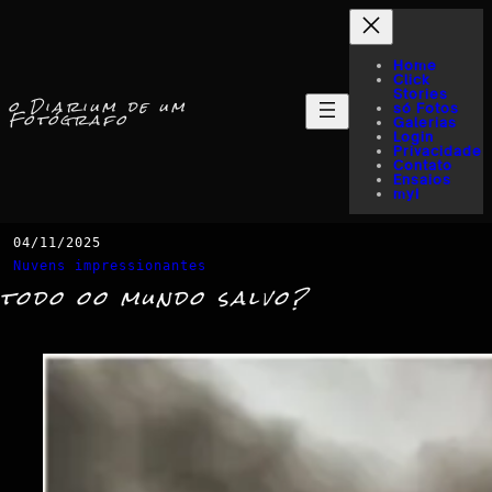
Home
Click
Stories
o Diarium de um
só Fotos
Fotógrafo
Galerias
Login
Privacidade
Contato
Ensaios
myI
04/11/2025
Nuvens impressionantes
todo oo mundo salvo?