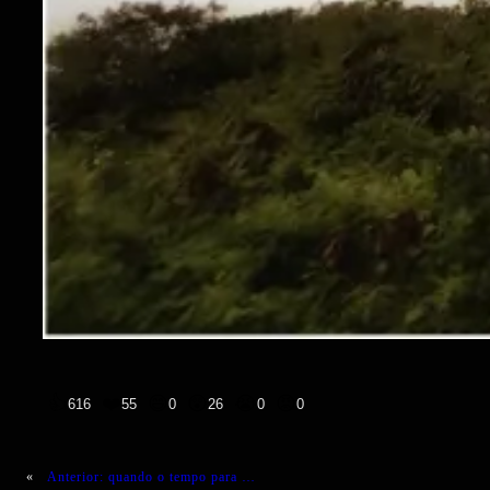
👍
❤️
😄
😲
😭
😡
616
55
0
26
0
0
«
Anterior:
quando o tempo para …