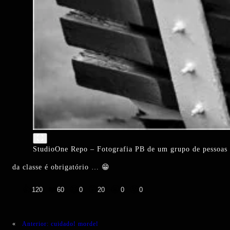
StudioOne Repo – Fotografia PB de um grupo de pessoas
da classe é obrigatório … 😁
👍
❤️
😄
😲
😭
😡
120
60
0
20
0
0
«
Anterior:
cuidado! morde!