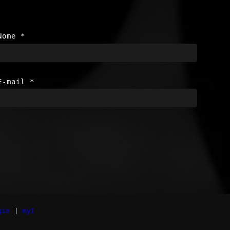
Nome
*
E-mail
*
gin
|
myI