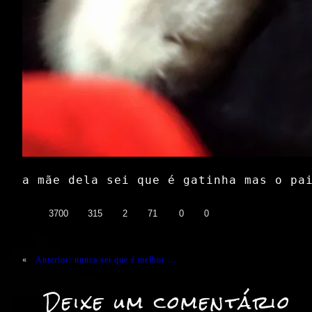
a mãe dela sei que é gatinha mas o pai
👍
❤️
😄
😲
😭
😡
3700
315
2
71
0
0
«
Anterior:
nunca sei que é melhor …
Deixe um comentário