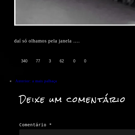
daí só olhamos pela janela ….
👍
❤️
😄
😲
😭
😡
340
77
3
62
0
0
«
Anterior:
a mais palhaça
Deixe um comentário
Comentário
*