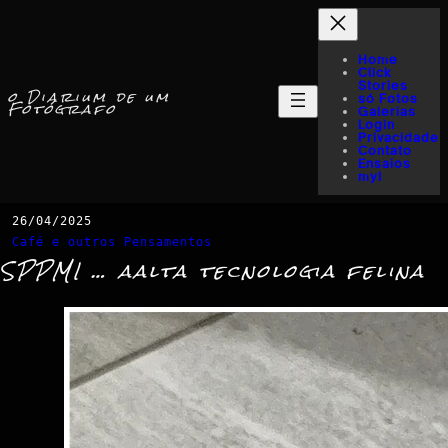
Home
Click
Stories
o Diarium de um
só Fotos
Fotógrafo
Galerias
Login
Privacidade
Contato
Ensaios
myI
26/04/2025
Café e outros Pensamentos
SPPMI … aalta tecnologia felina