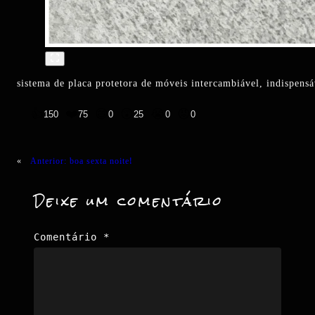
sistema de placa protetora de móveis intercambiável, indispens
👍
❤️
😄
😲
😭
😡
150
75
0
25
0
0
«
Anterior:
boa sexta noite!
Deixe um comentário
Comentário
*