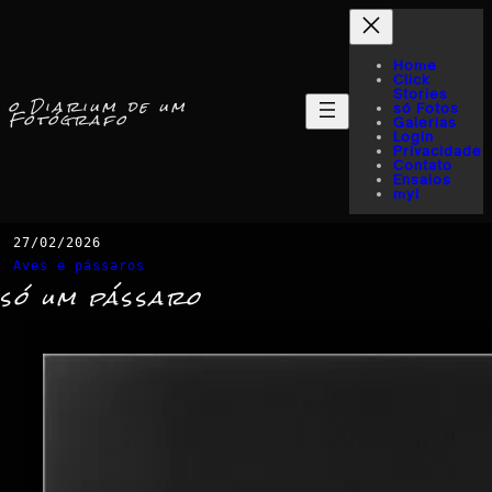
Home
Click
Stories
o Diarium de um
só Fotos
Fotógrafo
Galerias
Login
Privacidade
Contato
Ensaios
myI
27/02/2026
Aves e pássaros
só um pássaro