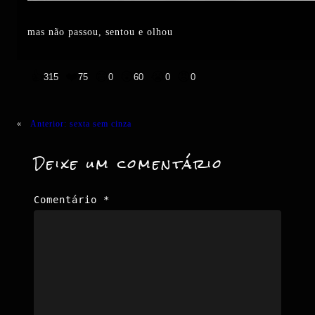
mas não passou, sentou e olhou
👍
❤️
😄
😲
😭
😡
315
75
0
60
0
0
«
Anterior:
sexta sem cinza
Deixe um comentário
Comentário
*