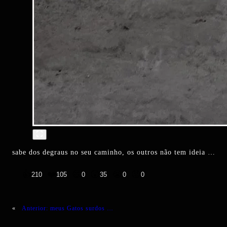
sabe dos degraus no seu caminho, os outros não tem ideia …
👍
❤️
😄
😲
😭
😡
210
105
0
35
0
0
«
Anterior:
meus Gatos surdos …