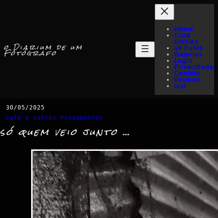
Home
Click
Stories
o Diarium de um
só Fotos
Fotógrafo
Galerias
Login
Privacidade
Contato
Ensaios
myI
30/05/2025
Café e outros Pensamentos
só quem veio junto …