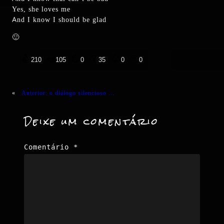
Yes, she loves me
And I know I should be glad
🙂
👍
❤️
😄
😲
😭
😡
210
105
0
35
0
0
«
Anterior:
o diálogo silencioso …
Deixe um comentário
Comentário
*