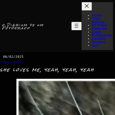
Home
Click
Stories
o Diarium de um
só Fotos
Fotógrafo
Galerias
Login
Privacidade
Contato
Ensaios
myI
06/02/2025
Meus Gatos
she loves me, yeah, yeah, yeah