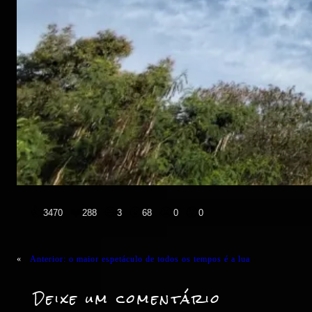
👍
❤️
😄
😲
😭
😡
3470
288
3
68
0
0
«
Anterior:
o maior espetáculo de todos os tempos é a lua
Deixe um comentário