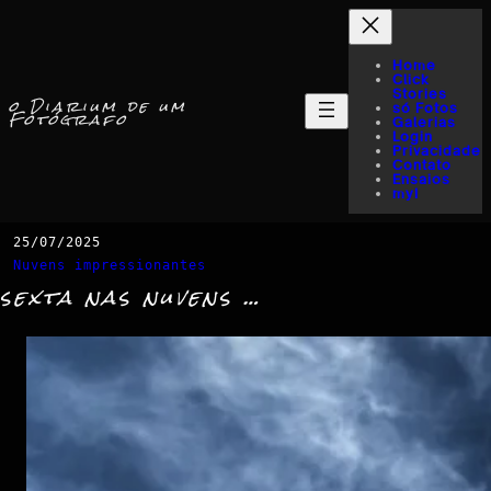
Home
Click
Stories
o Diarium de um
só Fotos
Fotógrafo
Galerias
Login
Privacidade
Contato
Ensaios
myI
25/07/2025
Nuvens impressionantes
sexta nas nuvens …