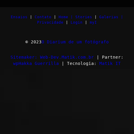
Ensaios
|
Contato
|
Home |
Stories
|
Galerias |
Privacidade
|
Login
|
myI
© 2023
O Diarium de um fotógrafo
Sitemaker: Web-Dev.Matik.com.br
| Partner:
wpHakka Guerrilla
| Tecnologia:
Matik IT