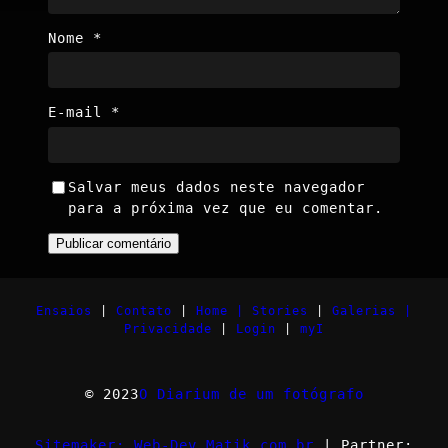
Nome
*
E-mail
*
Salvar meus dados neste navegador
para a próxima vez que eu comentar.
Ensaios
|
Contato
|
Home |
Stories
|
Galerias |
Privacidade
|
Login
|
myI
© 2023
O Diarium de um fotógrafo
Sitemaker: Web-Dev.Matik.com.br
| Partner: