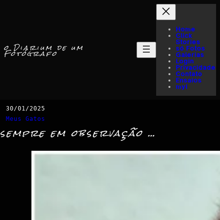
Home
Click
Stories
o Diarium de um
só Fotos
Fotógrafo
Galerias
Login
Privacidade
Contato
Ensaios
myI
30/01/2025
Meus Gatos
sempre em observação …