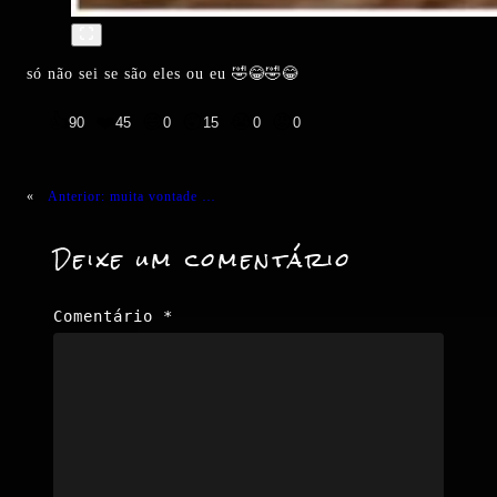
só não sei se são eles ou eu 🤣😂🤣😂
👍
❤️
😄
😲
😭
😡
90
45
0
15
0
0
«
Anterior:
muita vontade …
Deixe um comentário
Comentário
*