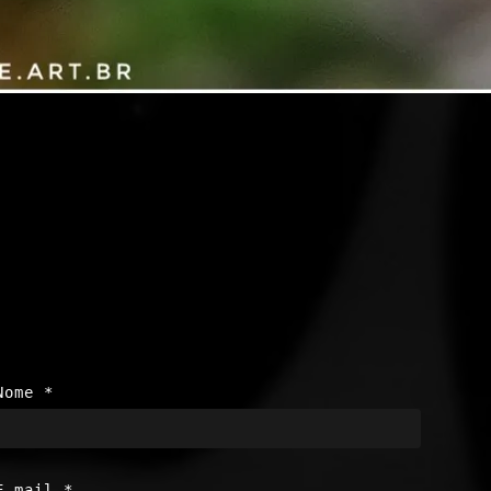
Nome
*
E-mail
*