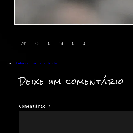
👍
❤️
😄
😲
😭
😡
741
63
0
18
0
0
«
Anterior:
raridade, lendo …
Deixe um comentário
Comentário
*