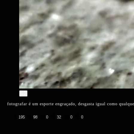
fotografar é um esporte engraçado, desgasta igual como qualqu
👍
❤️
😄
😲
😭
😡
195
98
0
32
0
0