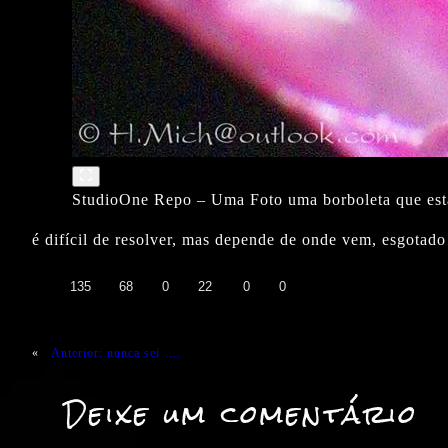
StudioOne Repo – Uma Foto uma borboleta que está
é difícil de resolver, mas depende de onde vem, esgotado
👍
❤️
😄
😲
😭
😡
135
68
0
22
0
0
«
Anterior:
nunca sei ….
Deixe um comentário