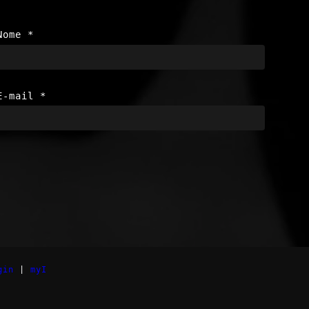
Nome
*
E-mail
*
gin
|
myI