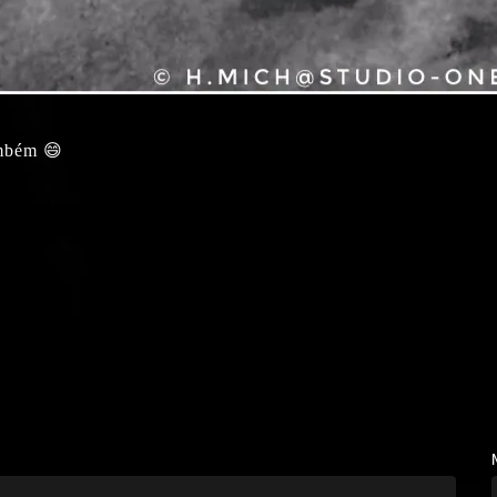
ambém 😄