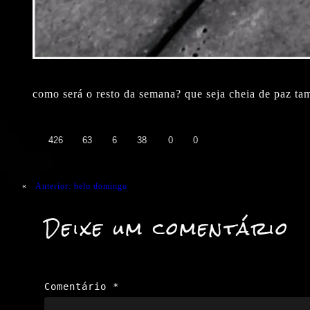
como será o resto da semana? que seja cheia de paz t
👍
❤️
😄
😲
😭
😡
426
63
6
38
0
0
«
Anterior:
belo domingo
Deixe um comentário
Comentário
*