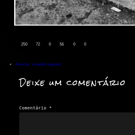
👍
❤️
😄
😲
😭
😡
250
72
0
56
0
0
«
Anterior:
a manhã seguinte
Deixe um comentário
Comentário
*