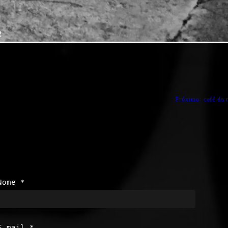
Próximo:
café da
Nome
*
E-mail
*