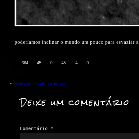
poderíamos inclinar o mundo um pouco para esvaziar a 
👍
❤️
😄
😲
😭
😡
364
45
0
45
4
0
«
Anterior:
tumulto até no céu
Deixe um comentário
Comentário
*