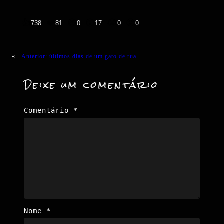
👍
❤️
😄
😲
😭
😡
738
81
0
17
0
0
«
Anterior:
últimos dias de um gato de rua
Deixe um comentário
Comentário
*
Nome
*