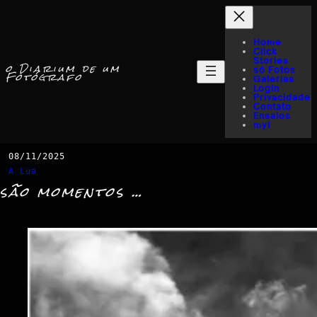
Home
Click
Stories
o Diarium de um
só Fotos
Fotógrafo
Galerias
Login
Privacidade
Contato
Ensaios
myI
08/11/2025
A Lua
são momentos …