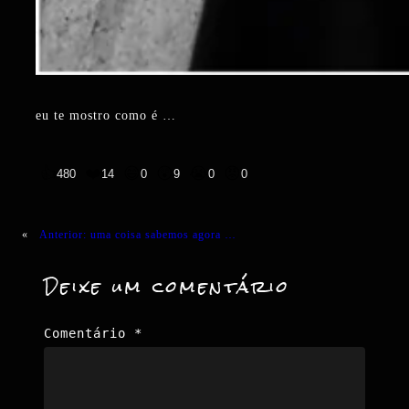
eu te mostro como é …
👍
❤️
😄
😲
😭
😡
480
14
0
9
0
0
«
Anterior:
uma coisa sabemos agora …
Deixe um comentário
Comentário
*