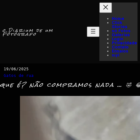
Home
Click
Stories
o Diarium de um
só Fotos
Fotógrafo
Galerias
Login
Privacidade
Contato
Ensaios
myI
19/06/2025
Gatos de rua
que é? não compramos nada … 🤣 😂