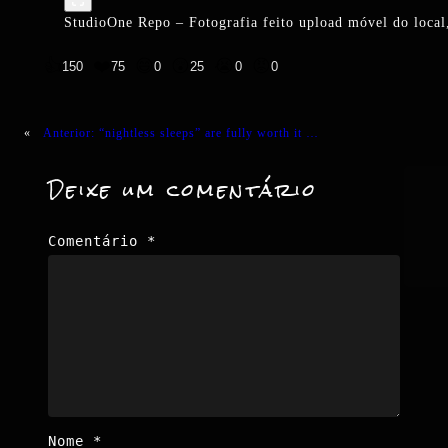
StudioOne Repo – Fotografia feito upload móvel do local,
👍
❤️
😄
😲
😭
😡
150
75
0
25
0
0
«
Anterior:
“nightless sleeps” are fully worth it …
Deixe um comentário
Comentário
*
Nome
*