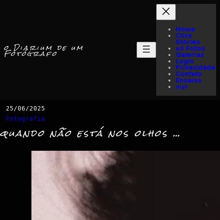
Home
Click
Stories
o Diarium de um
só Fotos
Fotógrafo
Galerias
Login
Privacidade
Contato
Ensaios
myI
25/06/2025
Fotografia
quando não está nos olhos …