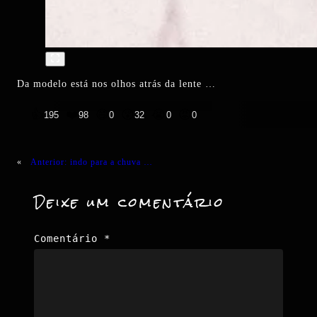
Da modelo está nos olhos atrás da lente …
👍
❤️
😄
😲
😭
😡
195
98
0
32
0
0
«
Anterior:
indo para a chuva …
Deixe um comentário
Comentário
*