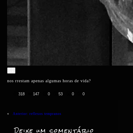
nos rrestam apenas algumas horas de vida?
👍
❤️
😄
😲
😭
😡
318
147
0
53
0
0
«
Anterior:
reflexos tempranos
Deixe um comentário