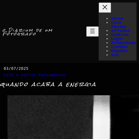
Home
Click
Stories
o Diarium de um
só Fotos
Fotógrafo
Galerias
Login
Privacidade
Contato
Ensaios
myI
03/07/2025
Café e outros Pensamentos
quando acaba a energia