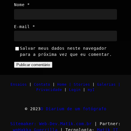
Nome
*
E-mail
*
Salvar meus dados neste navegador
para a próxima vez que eu comentar.
Ensaios
|
Contato
|
Home |
Stories
|
Galerias |
Privacidade
|
Login
|
myI
© 2023
O Diarium de um fotógrafo
Sitemaker: Web-Dev.Matik.com.br
| Partner:
wpHakka Guerrilla
| Tecnologia:
Matik IT