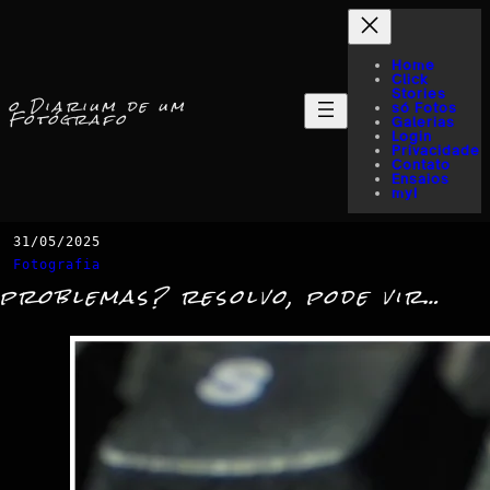
Home
Click
Stories
o Diarium de um
só Fotos
Fotógrafo
Galerias
Login
Privacidade
Contato
Ensaios
myI
31/05/2025
Fotografia
problemas? resolvo, pode vir…