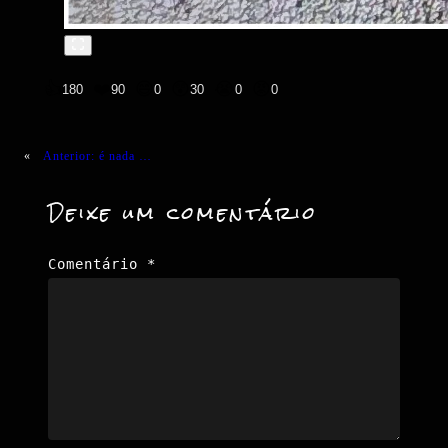
👍
❤️
😄
😲
😭
😡
180
90
0
30
0
0
«
Anterior:
é nada …
Deixe um comentário
Comentário
*