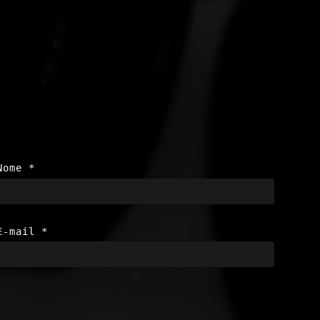
Nome
*
E-mail
*