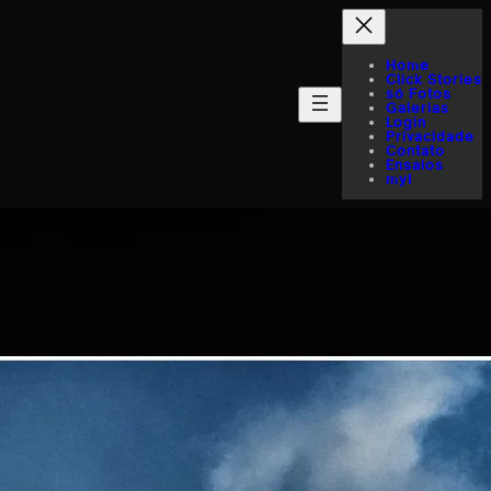
Home
Click Stories
só Fotos
Galerias
Login
Privacidade
Contato
Ensaios
myI