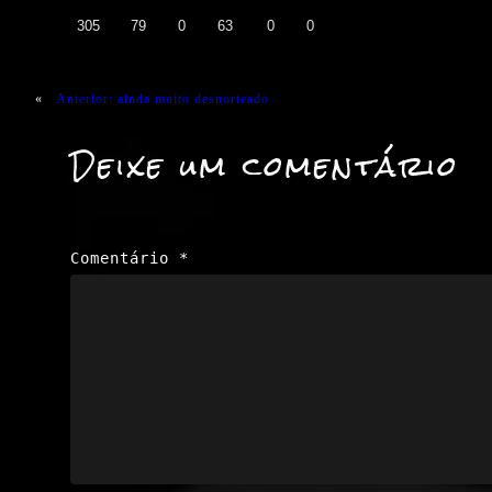
👍
❤️
😄
😲
😭
😡
305
79
0
63
0
0
«
Anterior:
ainda muito desnorteado
Deixe um comentário
Comentário
*