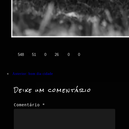
👍
❤️
😄
😲
😭
😡
548
51
0
26
0
0
«
Anterior:
bom dia cidade
Deixe um comentário
Comentário
*