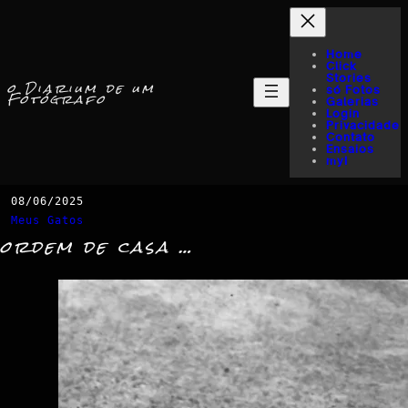
Home
Click
Stories
o Diarium de um
só Fotos
Fotógrafo
Galerias
Login
Privacidade
Contato
Ensaios
myI
08/06/2025
Meus Gatos
ordem de casa …