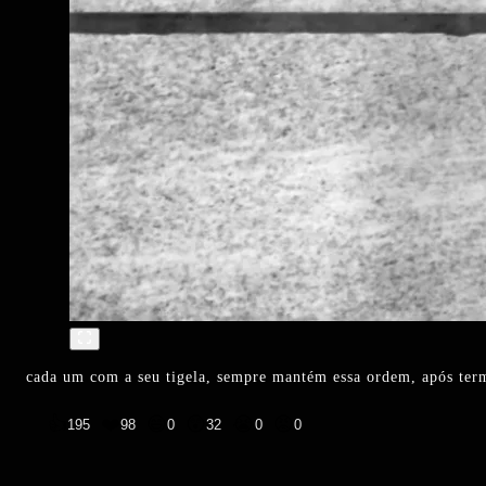
cada um com a seu tigela, sempre mantém essa ordem, após term
👍
❤️
😄
😲
😭
😡
195
98
0
32
0
0