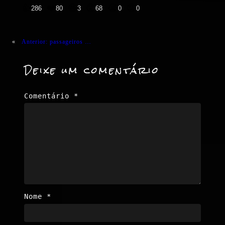
👍
❤️
😄
😲
😭
😡
286
80
3
68
0
0
«
Anterior:
passageiros …
Deixe um comentário
Comentário
*
Nome
*