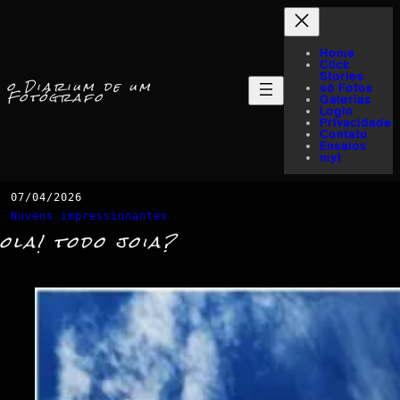
Home
Click
Stories
o Diarium de um
só Fotos
Fotógrafo
Galerias
Login
Privacidade
Contato
Ensaios
myI
07/04/2026
Nuvens impressionantes
ola! todo joia?