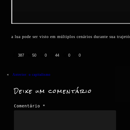
a lua pode ser visto em múltiplos cenários durante sua traje
👍
❤️
😄
😲
😭
😡
387
50
0
44
0
0
«
Anterior:
o capitalismo
Deixe um comentário
Comentário
*