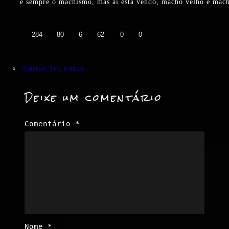
é sempre o machismo, mas aí está vendo, macho velho e macho
👍
❤️
😄
😲
😭
😡
284
80
6
62
0
0
«
Anterior:
Ivy, a única …
Deixe um comentário
Comentário
*
Nome
*