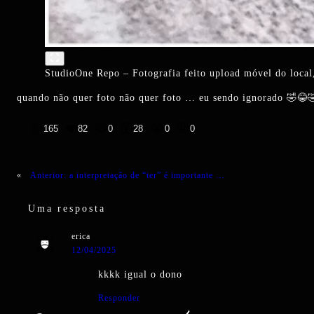
StudioOne Repo – Fotografia feito upload móvel do local,
quando não quer foto não quer foto … eu sendo ignorado 🤣😂
👍
❤️
😄
😲
😭
😡
165
82
0
28
0
0
«
Anterior:
a interpretação de “ter” é importante …
Uma resposta
erica
12/04/2025
kkkk igual o dono
Responder