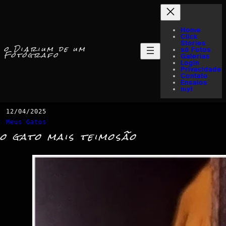
Home
Click
Stories
o Diarium de um
só Fotos
Fotógrafo
Galerias
Login
Privacidade
Contato
Ensaios
myI
12/04/2025
Meus Gatos
o gato mais teimosão