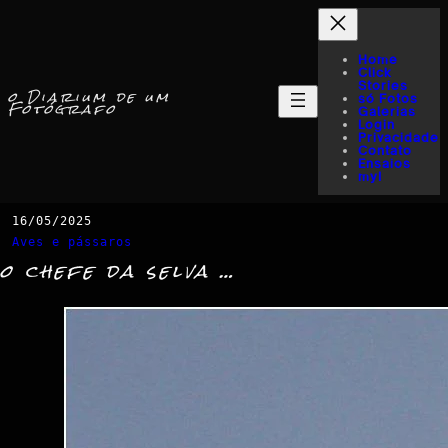
Home
Click
Stories
o Diarium de um
só Fotos
Fotógrafo
Galerias
Login
Privacidade
Contato
Ensaios
myI
16/05/2025
Aves e pássaros
o chefe da selva …