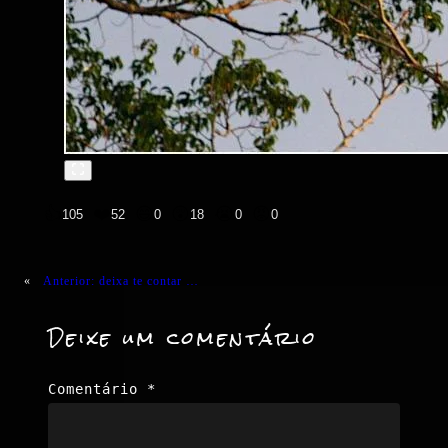
👍
❤️
😄
😲
😭
😡
105
52
0
18
0
0
«
Anterior:
deixa te contar …
Deixe um comentário
Comentário
*