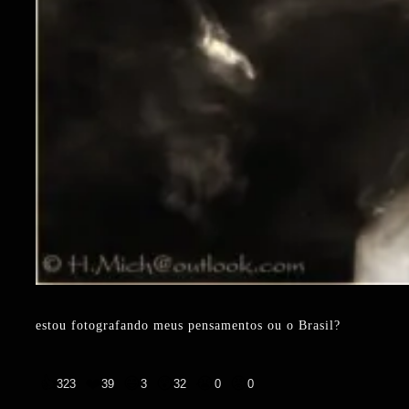
estou fotografando meus pensamentos ou o Brasil?
👍
❤️
😄
😲
😭
😡
323
39
3
32
0
0