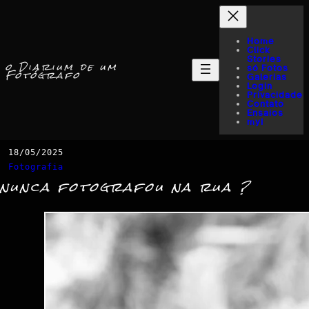
Home
Click
Stories
o Diarium de um
só Fotos
Fotógrafo
Galerias
Login
Privacidade
Contato
Ensaios
myI
18/05/2025
Fotografia
nunca fotografou na rua ?