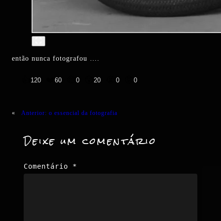
então nunca fotografou ….
👍
❤️
😄
😲
😭
😡
120
60
0
20
0
0
«
Anterior:
o essencial da fotografia
Deixe um comentário
Comentário
*