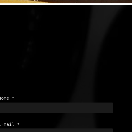
Nome
*
E-mail
*