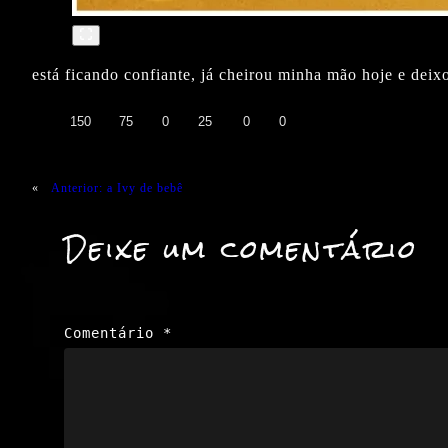
está ficando confiante, já cheirou minha mão hoje e deixo
👍
❤️
😄
😲
😭
😡
150
75
0
25
0
0
«
Anterior:
a Ivy de bebê
Deixe um comentário
Comentário
*