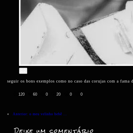
seguir os bons exemplos como no caso das corujas com a fama de
👍
❤️
😄
😲
😭
😡
120
60
0
20
0
0
«
Anterior:
o meu velinho bebê …
Deixe um comentário