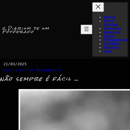
Home
Click
Stories
o Diarium de um
só Fotos
Fotógrafo
Galerias
Login
Privacidade
Contato
Ensaios
myI
21/03/2025
Café e outros Pensamentos
não sempre é fácil …