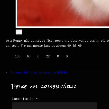
se a Peggy não consegue ficar perto me observando assim, ela s
um tecla F e um monte janelas abrem 😂 😂 😂
👍
❤️
😄
😲
😭
😡
135
68
0
22
0
0
«
Anterior:
fds foi muito cansativo 😂🤣😂
Deixe um comentário
Comentário
*