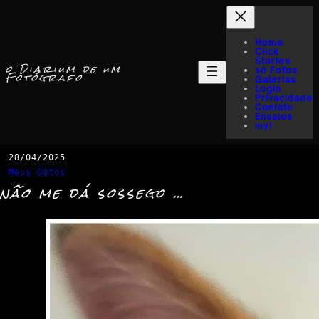
Home
Click
Stories
o Diarium de um
só Fotos
Fotógrafo
Galerias
Login
Privacidade
Contato
Ensaios
myI
28/04/2025
Meus Gatos
não me dá sossego …