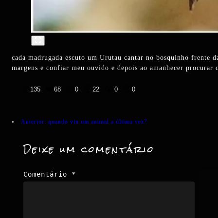
cada madrugada escuto um Urutau cantar no bosquinho frente da
margens e confiar meu ouvido e depois ao amanhecer procurar 
👍
❤️
😄
😲
😭
😡
135
68
0
22
0
0
«
Anterior:
quando viu um animal a última vez?
Deixe um comentário
Comentário
*