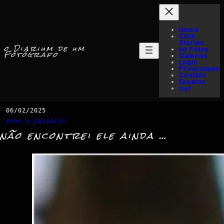
Home
Click
Stories
o Diarium de um
só Fotos
Fotógrafo
Galerias
Login
Privacidade
Contato
Ensaios
myI
06/02/2025
Aves e pássaros
não encontrei ele ainda …