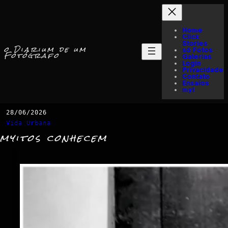
Home
Click
Stories
o Diarium de um
só Fotos
Fotógrafo
Galerias
Login
Privacidade
Contato
Ensaios
myI
28/06/2026
Vida Urbana
myitos conhecem