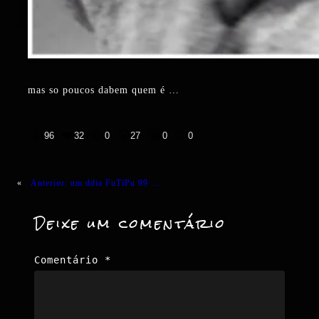
mas so poucos dabem quem é …
👍
❤️
😄
😲
😭
😡
96
32
0
27
0
0
«
Anterior:
um ddia FuTiPu 99 …
Deixe um comentário
Comentário
*