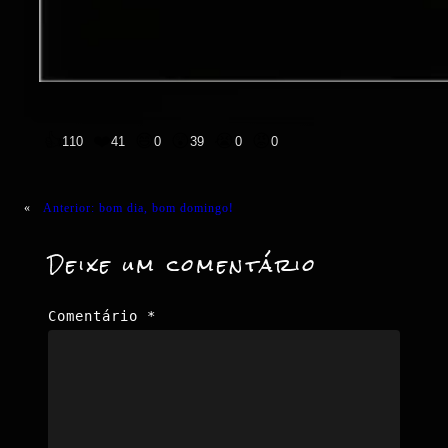
👍
❤️
😄
😲
😭
😡
110
41
0
39
0
0
«
Anterior:
bom dia, bom domingo!
Deixe um comentário
Comentário
*