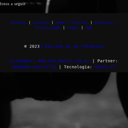
fotos a seguir
Ensaios
|
Contato
|
Home |
Stories
|
Galerias |
Privacidade
|
Login
|
myI
© 2023
O Diarium de um fotógrafo
Sitemaker: Web-Dev.Matik.com.br
| Partner:
wpHakka Guerrilla
| Tecnologia:
Matik IT