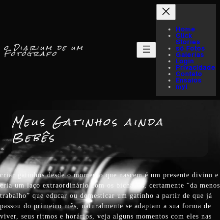
Home
Click
Stories
o Diarium de um
só Fotos
Fotógrafo
Galerias
Login
Privacidade
Contato
Ensaios
myI
Meus Gatinhos ainda
Bebês
criar gatinhos desde o momento que nascem é um presente divino e
cria um laço extraordinário com os bichanos, certamente “da menos
trabalho” que educar ou domesticar um gatinho a partir de que já
passou do primeiro mês, naturalmente se adaptam a sua forma de
viver, seus ritmos e horários, veja alguns momentos com eles nas