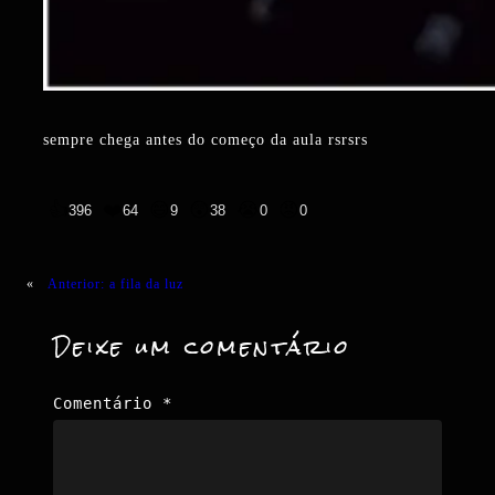
sempre chega antes do começo da aula rsrsrs
👍
❤️
😄
😲
😭
😡
396
64
9
38
0
0
«
Anterior:
a fila da luz
Deixe um comentário
Comentário
*