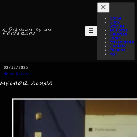
Home
Click
Stories
o Diarium de um
só Fotos
Fotógrafo
Galerias
Login
Privacidade
Contato
Ensaios
myI
02/12/2025
Meus Gatos
melhor aluna