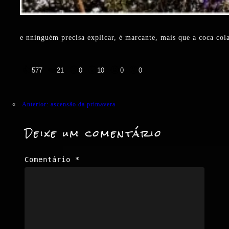
e nninguém precisa explicar, é marcante, mais que a coca co
👍
❤️
😄
😲
😭
😡
577
21
0
10
0
0
«
Anterior:
ascensão da primavera
Deixe um comentário
Comentário
*