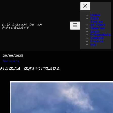
Home
Click
Stories
o Diarium de um
só Fotos
Fotógrafo
Galerias
Login
Privacidade
Contato
Ensaios
myI
29/09/2025
Natureza
marca registrada