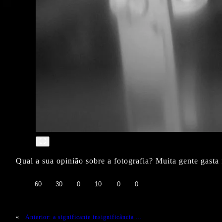
Qual a sua opinião sobre a fotografia? Muita gente gast
👍
❤️
😄
😲
😭
😡
60
30
0
10
0
0
«
Anterior:
a significante insignificância …