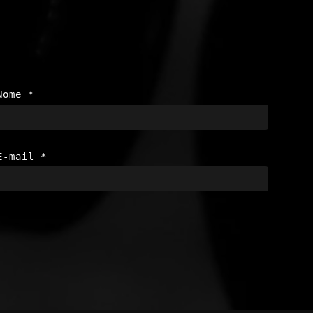
Nome
*
E-mail
*