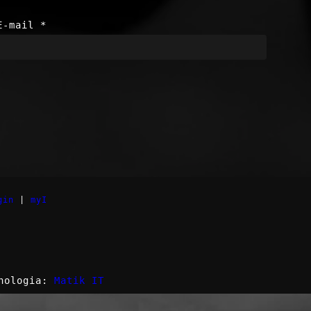
E-mail
*
gin
|
myI
nologia:
Matik IT