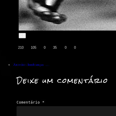
👍
❤️
😄
😲
😭
😡
210
105
0
35
0
0
«
Anterior:
lembranças …
Deixe um comentário
Comentário
*