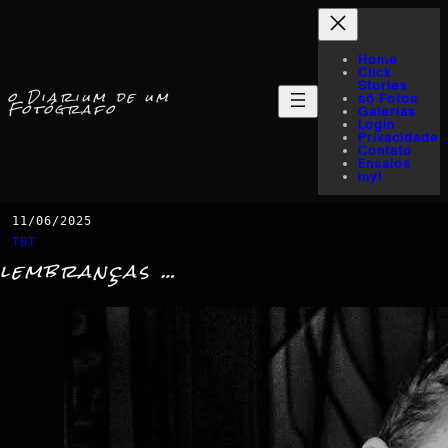
Home
Click
Stories
o Diarium de um
só Fotos
Fotógrafo
Galerias
Login
Privacidade
Contato
Ensaios
myI
11/06/2025
TBT
lembranças …