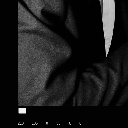
👍
❤️
😄
😲
😭
😡
210
105
0
35
0
0