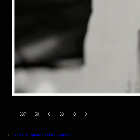
👍
❤️
😄
😲
😭
😡
337
50
0
58
0
0
«
Anterior:
quando existe o querer