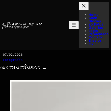
Home
Click
Stories
o Diarium de um
só Fotos
Fotógrafo
Galerias
Login
Privacidade
Contato
Ensaios
myI
07/02/2026
Fotografia
instantâneas …