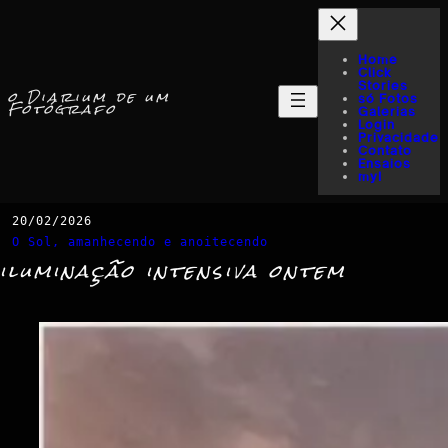
Home
Click
Stories
o Diarium de um
só Fotos
Fotógrafo
Galerias
Login
Privacidade
Contato
Ensaios
myI
20/02/2026
O Sol, amanhecendo e anoitecendo
iluminação intensiva ontem