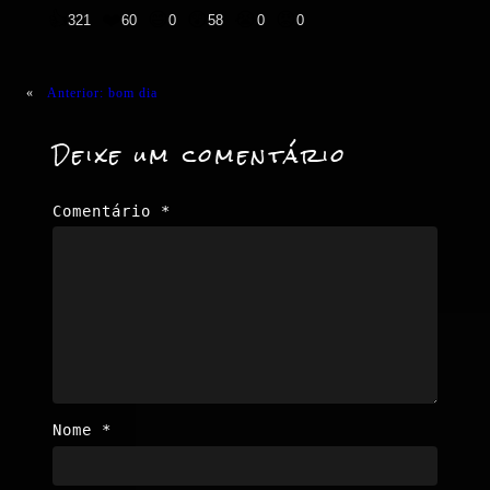
👍
❤️
😄
😲
😭
😡
321
60
0
58
0
0
«
Anterior:
bom dia
Deixe um comentário
Comentário
*
Nome
*