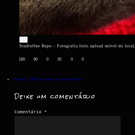
StudioOne Repo – Fotografia feito upload móvel do local,
👍
❤️
😄
😲
😭
😡
180
90
0
30
0
0
«
Anterior:
TBT ou vamos ter novas fotos?
Deixe um comentário
Comentário
*