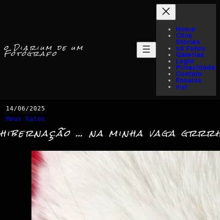
Home
Click
Stories
o Diarium de um
só Fotos
Fotógrafo
Galerias
Login
Privacidade
Contato
Ensaios
myI
14/06/2025
Meus Gatos
hibernação … na minha vaga grrr