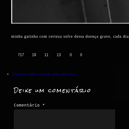
minha gatinha com certeza sofre dessa doença grave, cada d
👍
❤️
😄
😲
😭
😡
717
19
11
13
0
0
«
Anterior:
nada especial, mas com força …
Deixe um comentário
Comentário
*