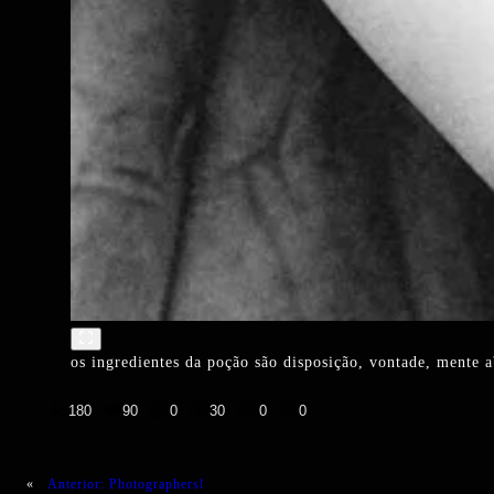
os ingredientes da poção são disposição, vontade, mente a
👍
❤️
😄
😲
😭
😡
180
90
0
30
0
0
«
Anterior:
Photographers!