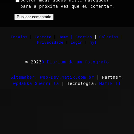
Salvar meus dados neste navegador
para a próxima vez que eu comentar.
Ensaios
|
Contato
|
Home |
Stories
|
Galerias |
Privacidade
|
Login
|
myI
© 2023
O Diarium de um fotógrafo
Sitemaker: Web-Dev.Matik.com.br
| Partner:
wpHakka Guerrilla
| Tecnologia:
Matik IT