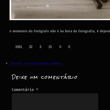
o momento do fotógrafo não é na hora da fotografia, é depois
👍
❤️
😄
😲
😭
😡
1561
32
3
15
0
0
«
Anterior:
a natureza ensina paciência
Deixe um comentário
Comentário
*