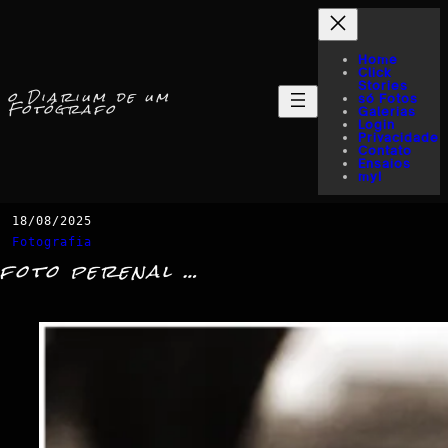
Home
Click
Stories
o Diarium de um
só Fotos
Fotógrafo
Galerias
Login
Privacidade
Contato
Ensaios
myI
18/08/2025
Fotografia
foto perenal …